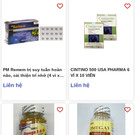
PM Remem trị suy tuần hoàn
CINTINO 500 USA PHARMA 6
não, cải thiện trí nhớ (4 vỉ x
VỈ X 10 VIÊN
15 viên)
Liên hệ
Liên hệ