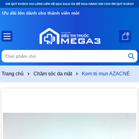
Ưu đãi lớn dành cho thành viên mới
0
Trang chủ
Chăm sóc da mặt
Kem trị mụn AZACNÉ