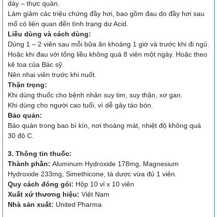
dày – thực quản.
Làm giảm các triệu chứng đầy hơi, bao gồm đau do đầy hơi sau
mổ có liên quan đến tình trạng dư Acid.
Liều dùng và cách dùng:
Dùng 1 – 2 viên sau mỗi bữa ăn khoảng 1 giờ và trước khi đi ngủ.
Hoặc khi đau với tổng liều không quá 8 viên một ngày. Hoặc theo
kê toa của Bác sỹ.
Nên nhai viên trước khi nuốt.
Thận trọng:
Khi dùng thuốc cho bệnh nhân suy tim, suy thận, xơ gan.
Khi dùng cho người cao tuổi, vì dễ gây táo bón.
Bảo quản:
Bảo quản trong bao bì kín, nơi thoáng mát, nhiệt độ không quá
30 độ C.
3. Thông tin thuốc:
Thành phần:
Aluminum Hydroxide 178mg, Magnesium
Hydroxide 233mg, Simethicone, tá dược vừa đủ 1 viên.
Quy cách đóng gói:
Hộp 10 vỉ x 10 viên
Xuất xứ thương hiệu:
Việt Nam
Nhà sản xuất:
United Pharma