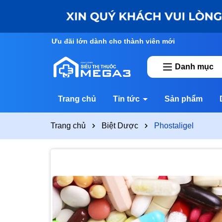
Ưu đãi lớn dành cho thành viên mới
Danh mục
Trang chủ
Tin tức
Sản phẩm
Trang chủ
Biệt Dược
Phostaligel