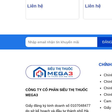
cơn đau thắt ngực, suy
bệnh lao phổi 
Liên hệ
Liên hệ
tim sung huyết (3 vỉ x 20
viên)
viên)
ĐĂNG
CHÍNH
Chín
Chính
Chín
CÔNG TY CỔ PHẦN SIÊU THỊ THUỐC
Chín
MEGA3
Cam 
Giấy đăng ký kinh doanh số 0107048477
Giấy
do sở kế hoạch và đầu tư thành phố Hà