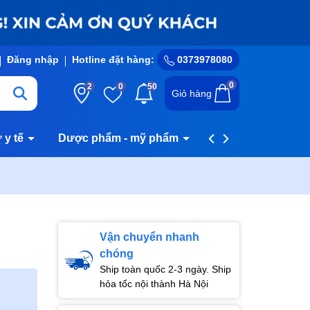
Đăng nhập
Hotline đặt hàng:
0373978080
0
2
0
50
Giỏ hàng
ư y tế
Dược phẩm - mỹ phẩm
Hệ thống cửa hàn
Vận chuyển nhanh
chóng
Ship toàn quốc 2-3 ngày. Ship
hỏa tốc nội thành Hà Nội