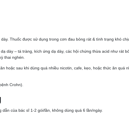
ạ dày. Thuốc được sử dụng trong cơn đau bỏng rát & tình trạng khó chị
dạ dày – tá tràng, kích ứng dạ dày, các hội chứng thừa acid như rát b
 kỳ thai nghén.
 ăn hoặc sau khi dùng quá nhiều nicotin, cafe, kẹo, hoặc thức ăn quá n
(bệnh Crohn).
g
 dẫn của bác sĩ 1-2 gói/lần, không dùng quá 6 lần/ngày.