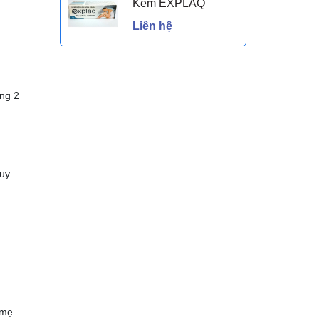
Kem EXPLAQ
Liên hệ
ảng 2
Tuy
 mẹ.