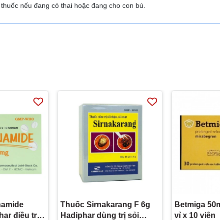
g thuốc nếu đang có thai hoặc đang cho con bú.
namide
Thuốc Sirnakarang F 6g
Betmiga 50m
r điều trị
Hadiphar dùng trị sỏi
vỉ x 10 viên