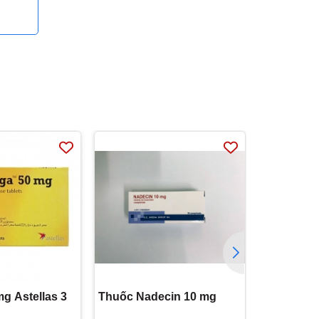
g Astellas 3
Thuốc Nadecin 10 mg
Thuốc Def
500mg