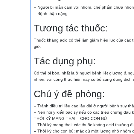
– Người bị mẫn cảm với nhôm, chế phẩm chứa nhôm 
– Bệnh thận nặng.
Tương tác thuốc:
Thuốc kháng acid có thể làm giảm hiệu lực của các 
giờ.
Tác dụng phụ:
Có thể bị bón, nhất là ở người bệnh liệt giường & n
nhiên, với công thức hiện nay có bổ sung dung dịch 
Chú ý đề phòng:
– Tránh điều trị liều cao lâu dài ở người bệnh suy thậ
– Nên hỏi ý kiến bác sỹ nếu có các triệu chứng đau 
THỜI KỲ MANG THAI – CHO CON BÚ:
– Thời kỳ mang thai: các thuốc kháng acid thường đượ
– Thời kỳ cho con bú: mặc dù một lượng nhỏ nhôm đ