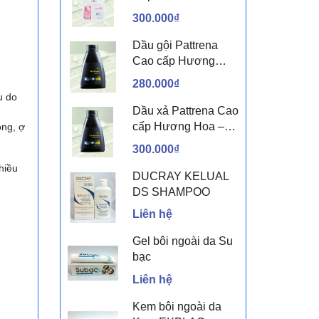
sen & Hoa nhài
300.000₫
Dầu gội Pattrena
Cao cấp Hương
Hoa – Trio Blossom
280.000₫
300ml
u do
Dầu xả Pattrena Cao
cấp Hương Hoa –
ỏng, ợ
Trio Blossom 300ml
300.000₫
hiều
DUCRAY KELUAL
DS SHAMPOO
Liên hệ
Gel bôi ngoài da Su
bạc
Liên hệ
Kem bôi ngoài da