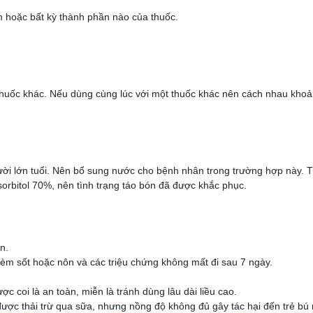
hoặc bất kỳ thành phần nào của thuốc.
thuốc khác. Nếu dùng cùng lúc với một thuốc khác nên cách nhau kho
gười lớn tuổi. Nên bổ sung nước cho bệnh nhân trong trường hợp này. 
sorbitol 70%, nên tình trạng táo bón đã được khắc phục.
n.
kèm sốt hoặc nôn và các triệu chứng không mất đi sau 7 ngày.
c coi là an toàn, miễn là tránh dùng lâu dài liều cao.
ược thải trừ qua sữa, nhưng nồng độ không đủ gây tác hại đến trẻ bú