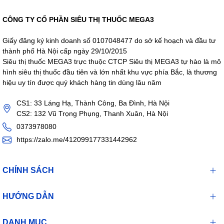
CÔNG TY CỔ PHẦN SIÊU THỊ THUỐC MEGA3
Giấy đăng ký kinh doanh số 0107048477 do sở kế hoạch và đầu tư
thành phố Hà Nội cấp ngày 29/10/2015
Siêu thị thuốc MEGA3 trực thuộc CTCP Siêu thị MEGA3 tự hào là mô
hình siêu thị thuốc đầu tiên và lớn nhất khu vực phía Bắc, là thương
hiệu uy tín được quý khách hàng tin dùng lâu năm
CS1: 33 Láng Hạ, Thành Công, Ba Đình, Hà Nội
CS2: 132 Vũ Trọng Phụng, Thanh Xuân, Hà Nội
0373978080
https://zalo.me/412099177331442962
CHÍNH SÁCH
HƯỚNG DẪN
DANH MỤC