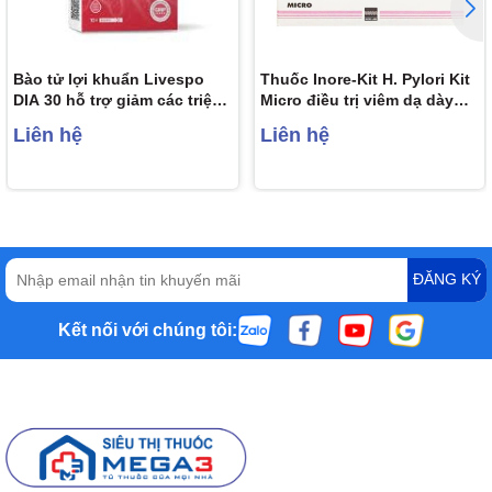
Bào tử lợi khuẩn Livespo
Thuốc Inore-Kit H. Pylori Kit
DIA 30 hỗ trợ giảm các triệu
Micro điều trị viêm dạ dày
chứng tiêu chảy cấp tính, rối
mãn tính, loét dạ dày và tá
Liên hệ
Liên hệ
loạn tiêu hoá (10 ống x 5ml)
tràng (7 vỉ x 6 viên)
ĐĂNG KÝ
Kết nối với chúng tôi: