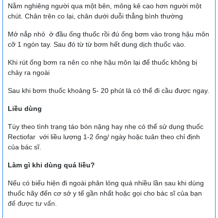
Nằm nghiêng người qua một bên, mông kê cao hơn người một
chút. Chân trên co lại, chân dưới duỗi thẳng bình thường
Mở nắp nhỏ ở đầu ống thuốc rồi đú ống bơm vào trong hậu môn
cỡ 1 ngón tay. Sau đó từ từ bơm hết dung dịch thuốc vào.
Khi rút ống bơm ra nên co nhẹ hậu môn lại để thuốc không bị
chảy ra ngoài
Sau khi bơm thuốc khoảng 5- 20 phút là có thể đi cầu được ngay.
Liều dùng
Tùy theo tình trạng táo bón nặng hay nhẹ có thể sử dụng thuốc
Rectiofar với liều lượng 1-2 ống/ ngày hoặc tuân theo chỉ định
của bác sĩ.
Làm gì khi dùng quá liều?
Nếu có biểu hiện đi ngoài phân lỏng quá nhiều lần sau khi dùng
thuốc hãy đến cơ sở y tế gần nhất hoặc gọi cho bác sĩ của bạn
để được tư vấn.