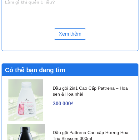
Làm gì khi quên 1 liều?
Nếu vẫn chưa đi ngoài được có thể dùng luôn liều tiếp theo, bỏ
qua liều đã quên.
Xem thêm
Tác dụng phụ của ‘Rectiofar
5ml’
Cũng như các thuốc bơm hậu môn trực tràng khác, Rectiofar có
Có thể bạn đang tìm
thể đem lại một số tác dụng phụ như:
Làm mất phản xạ đi ngoài
Dầu gội 2in1 Cao Cấp Pattrena – Hoa
sen & Hoa nhài
Bị phụ thuộc vào thuốc
300.000₫
Làm mất kali, mất trương lực ruột
Chính vì vậy bệnh nhân được khuyên không nên sử dụng
Rectiofar kéo dài khi không được sự cho phép của bác sĩ.
Dầu gội Pattrena Cao cấp Hương Hoa –
Trio Blossom 300ml