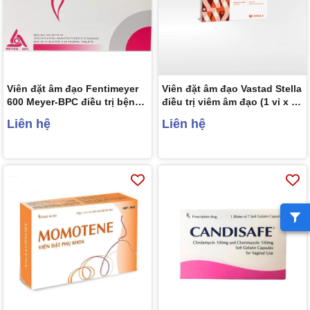
Viên đặt âm đạo Fentimeyer
Viên đặt âm đạo Vastad Stella
600 Meyer-BPC điều trị bệnh
điều trị viêm âm đạo (1 vỉ x 10
nấm Candida sinh dục (1 vỉ x
viên)
Liên hệ
Liên hệ
3 viên)