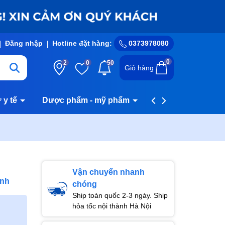
Đăng nhập
Hotline đặt hàng:
0373978080
0
2
0
50
Giỏ hàng
ư y tế
Dược phẩm - mỹ phẩm
Hệ thống cửa hàn
Vận chuyển nhanh
ình
chóng
Ship toàn quốc 2-3 ngày. Ship
hỏa tốc nội thành Hà Nội