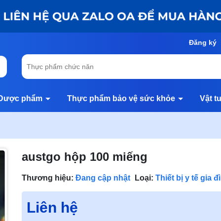
Đăng ký
Dược phẩm
Thực phẩm bảo vệ sức khỏe
Vật t
austgo hộp 100 miếng
Thương hiệu:
Đang cập nhật
Loại:
Thiết bị y tế gia đ
Liên hệ