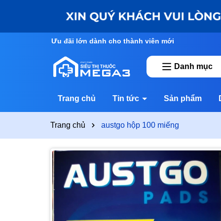
Ưu đãi lớn dành cho thành viên mới
Danh mục
Trang chủ
Tin tức
Sản phẩm
Trang chủ
austgo hộp 100 miếng