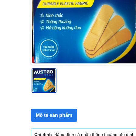
Mô tả sản phẩm
Chỉ định
:Băng dính cá nhân thông thoáng, độ dính c