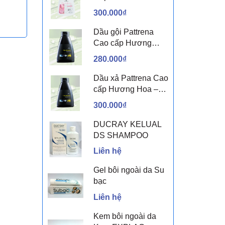
sen & Hoa nhài
300.000₫
Dầu gội Pattrena
Cao cấp Hương
Hoa – Trio Blossom
280.000₫
300ml
Dầu xả Pattrena Cao
cấp Hương Hoa –
Trio Blossom 300ml
300.000₫
DUCRAY KELUAL
DS SHAMPOO
Liên hệ
Gel bôi ngoài da Su
bạc
Liên hệ
Kem bôi ngoài da