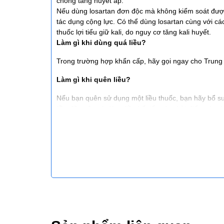
chống tăng huyết áp.
Nếu dùng losartan đơn độc mà không kiểm soát được h
tác dụng cộng lực. Có thể dùng losartan cùng với c
thuốc lợi tiểu giữ kali, do nguy cơ tăng kali huyết.
Làm gì khi dùng quá liều?
Trong trường hợp khẩn cấp, hãy gọi ngay cho Trung
Làm gì khi quên liều?
Nếu bạn quên sử dụng một liều thuốc, bạn hãy bổ sun
liều đã quên và dùng liều kế tiếp vào thời điểm như 
Tác dụng phụ của ‘Bloz
Tiêu hóa: Viêm gan (hiếm gặp), chức năng gan bất 
Huyết học: Thiếu máu.
Cơ xương: Ðau cơ.
Hệ thần kinh/tâm thần: Ðau nửa đầu.
Hô hấp: Ho.
Da: Mày đay, ngứa.