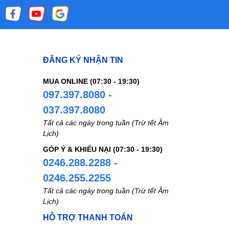
ết áp
 da
i với
 với
n giảm
ĐĂNG KÝ NHẬN TIN
 tăng
ỵ, nhồi
MUA ONLINE (07:30 - 19:30)
 các
097.397.8080 -
33,
037.397.8080
iến cố
Tất cả các ngày trong tuần (Trừ tết Âm
 mỗi
Lịch)
GÓP Ý & KHIẾU NẠI (07:30 - 19:30)
0246.288.2288 -
 gây
 tốt.
0246.255.2255
osartan
Tất cả các ngày trong tuần (Trừ tết Âm
 trên
Lịch)
 bắt
HỖ TRỢ THANH TOÁN
a của