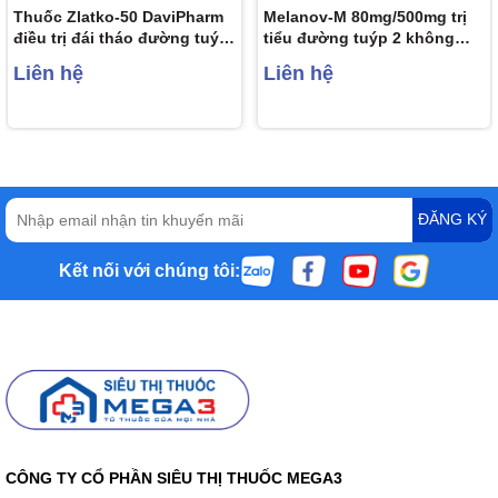
Thuốc Zlatko-50 DaviPharm
Melanov-M 80mg/500mg trị
điều trị đái tháo đường tuýp
tiểu đường tuýp 2 không
2 (3 vỉ x 10 viên)
phụ thuộc insulin (10 vỉ x 10
Liên hệ
Liên hệ
viên)
ĐĂNG KÝ
Kết nối với chúng tôi:
CÔNG TY CỔ PHẦN SIÊU THỊ THUỐC MEGA3