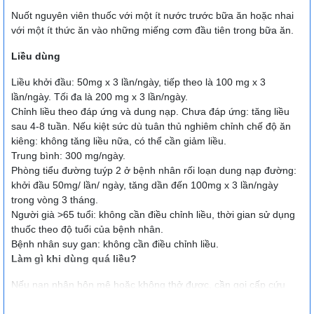
Nuốt nguyên viên thuốc với một ít nước trước bữa ăn hoặc nhai
với một ít thức ăn vào những miếng cơm đầu tiên trong bữa ăn.
Liều dùng
Liều khởi đầu: 50mg x 3 lần/ngày, tiếp theo là 100 mg x 3
lần/ngày. Tối đa là 200 mg x 3 lần/ngày.
Chỉnh liều theo đáp ứng và dung nạp. Chưa đáp ứng: tăng liều
sau 4-8 tuần. Nếu kiệt sức dù tuân thủ nghiêm chỉnh chế độ ăn
kiêng: không tăng liều nữa, có thể cần giảm liều.
Trung bình: 300 mg/ngày.
Phòng tiểu đường tuýp 2 ở bệnh nhân rối loạn dung nạp đường:
khởi đầu 50mg/ lần/ ngày, tăng dần đến 100mg x 3 lần/ngày
trong vòng 3 tháng.
Người già >65 tuổi: không cần điều chỉnh liều, thời gian sử dụng
thuốc theo độ tuổi của bệnh nhân.
Bệnh nhân suy gan: không cần điều chỉnh liều.
Làm gì khi dùng quá liều?
Nếu nạn nhân hôn mê hoặc không thở được, cần gọi cấp cứu
ngay lập tức.