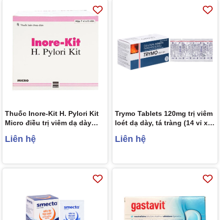
Thuốc Inore-Kit H. Pylori Kit
Trymo Tablets 120mg trị viêm
Micro điều trị viêm dạ dày
loét dạ dày, tá tràng (14 vỉ x 8
mãn tính, loét dạ dày và tá
viên)
Liên hệ
Liên hệ
tràng (7 vỉ x 6 viên)