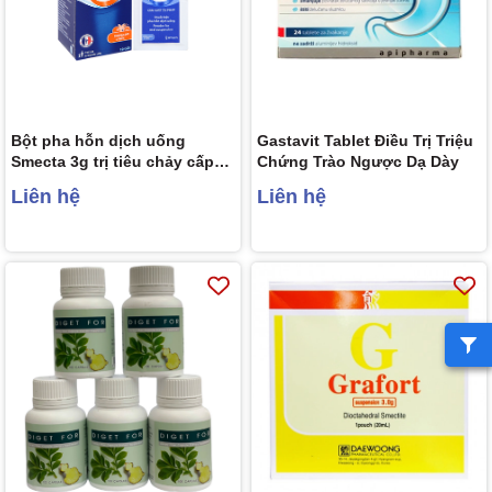
Bột pha hỗn dịch uống
Gastavit Tablet Điều Trị Triệu
Smecta 3g trị tiêu chảy cấp
Chứng Trào Ngược Dạ Dày
(10 gói x 3.76g)
Liên hệ
Liên hệ