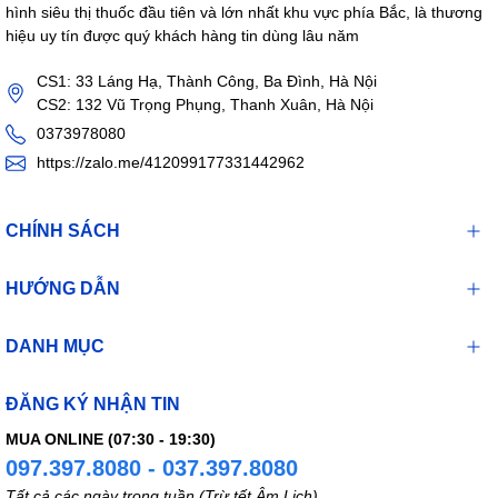
hình siêu thị thuốc đầu tiên và lớn nhất khu vực phía Bắc, là thương
hiệu uy tín được quý khách hàng tin dùng lâu năm
CS1: 33 Láng Hạ, Thành Công, Ba Đình, Hà Nội
CS2: 132 Vũ Trọng Phụng, Thanh Xuân, Hà Nội
0373978080
https://zalo.me/412099177331442962
CHÍNH SÁCH
HƯỚNG DẪN
DANH MỤC
ĐĂNG KÝ NHẬN TIN
MUA ONLINE (07:30 - 19:30)
097.397.8080 - 037.397.8080
Tất cả các ngày trong tuần (Trừ tết Âm Lịch)