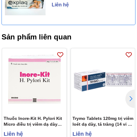
Liên hệ
Sản phẩm liên quan
Thuốc Inore-Kit H. Pylori Kit
Trymo Tablets 120mg trị viêm
Micro điều trị viêm dạ dày
loét dạ dày, tá tràng (14 vỉ x
mãn tính, loét dạ dày và tá
8 viên)
Liên hệ
Liên hệ
tràng (7 vỉ x 6 viên)