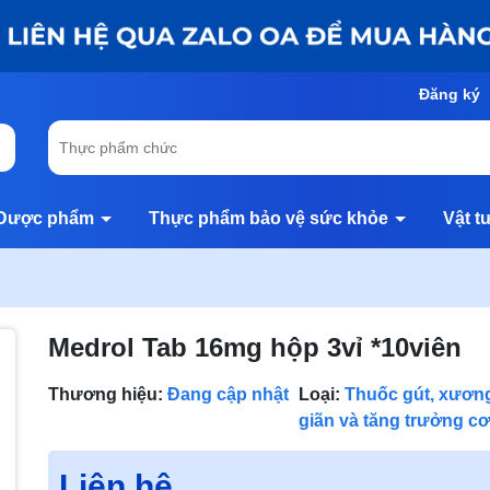
Đăng ký
Dược phẩm
Thực phẩm bảo vệ sức khỏe
Vật t
Medrol Tab 16mg hộp 3vỉ *10viên
Thương hiệu:
Đang cập nhật
Loại:
Thuốc gút, xươn
giãn và tăng trưởng cơ
Liên hệ