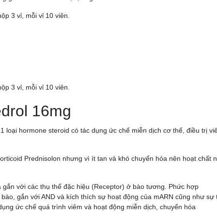
p 3 vỉ, mỗi vỉ 10 viên.
p 3 vỉ, mỗi vỉ 10 viên.
edrol 16mg
1 loại hormone steroid có tác dụng ức chế miễn dịch cơ thể, điều trị v
orticoid Prednisolon nhưng vì ít tan và khó chuyển hóa nên hoạt chất 
 gắn với các thụ thể đặc hiệu (Receptor) ở bào tương. Phức hợp
ế bào, gắn với AND và kích thích sự hoạt động của mARN cũng như sự 
dụng ức chế quá trình viêm và hoạt động miễn dịch, chuyển hóa