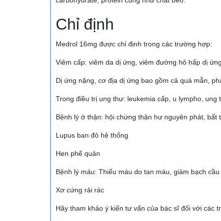
carbohydrate, protein cũng như chất béo.
Chỉ định
Medrol 16mg được chỉ định trong các trường hợp:
Viêm cấp: viêm da dị ứng, viêm đường hô hấp dị ứng
Dị ứng nặng, cơ địa dị ứng bao gồm cả quá mẫn, ph
Trong điều trị ung thư: leukemia cấp, u lympho, ung t
Bệnh lý ở thận: hội chứng thận hư nguyên phát, bất 
Lupus ban đỏ hệ thống
Hen phế quản
Bệnh lý máu: Thiếu máu do tan máu, giảm bạch cầu
Xơ cứng rải rác
Hãy tham khảo ý kiến tư vấn của bác sĩ đối với các