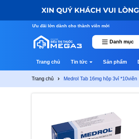
Ưu đãi lớn dành cho thành viên mới
Danh mục
Trang chủ
Tin tức
Sản phẩm
Trang chủ
Medrol Tab 16mg hộp 3vỉ *10viên