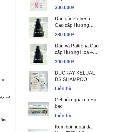
sen & Hoa nhài
300.000₫
Dầu gội Pattrena
Cao cấp Hương
Hoa – Trio Blossom
280.000₫
300ml
Dầu xả Pattrena Cao
cấp Hương Hoa –
Trio Blossom 300ml
300.000₫
DUCRAY KELUAL
DS SHAMPOO
iêm
Liên hệ
này có
Gel bôi ngoài da Su
bạc
Liên hệ
tổng
Kem bôi ngoài da