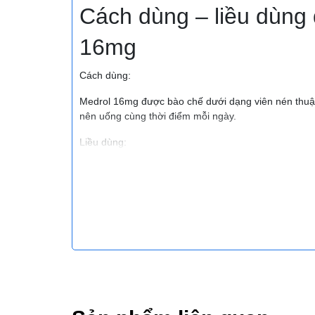
Cách dùng – liều dùng 
16mg
Cách dùng:
Medrol 16mg được bào chế dưới dạng viên nén thuận
nên uống cùng thời điểm mỗi ngày.
Liều dùng:
Tùy thuộc vào trường hợp bệnh lý và khả năng đáp 
môn và cần tuân thủ theo liều chỉ định của bác sĩ. Dư
Trẻ em:
Suy vỏ thượng thận: uống 0.117mg/kg/ngày, chia làm
Bệnh lý khác: uống 0.417-1.67mg/kg/ngày, chia làm 
Người lớn:
Viêm khớp dạng thấp: uống 4-6mg/ngày với liều khởi