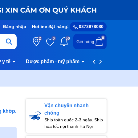
Đăng nhập
Hotline đặt hàng:
0373978080
0
2
0
50
Giỏ hàng
ư y tế
Dược phẩm - mỹ phẩm
Hệ thống cửa hàn
Vận chuyển nhanh
g khớp,
chóng
Ship toàn quốc 2-3 ngày. Ship
hỏa tốc nội thành Hà Nội