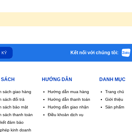
sau đó giảm liều dần
ong 6 tuần đầu, giảm liều ở 6-8 tuần điều trị sau.
c sử dụng thuốc
Kết nối với chúng tôi:
 KÝ
p sau:
hỉ với Medrol mà bất kì thuốc nào nếu bệnh nhân có tiền sử dị ứng với
 SÁCH
HƯỚNG DẪN
DANH MỤC
h sách giao hàng
Hướng dẫn mua hàng
Trang chủ
ống giảm động lực.
 sách đổi trả
Hướng dẫn thanh toán
Giới thiệu
h sách bảo mật
Hướng dẫn giao nhận
Sản phẩm
ững chỉ dẫn cụ thể hơn về chống chỉ định của Medrol 16mg
h sách thanh toán
Điều khoản dịch vụ
kết đảm bảo
 phép kinh doanh