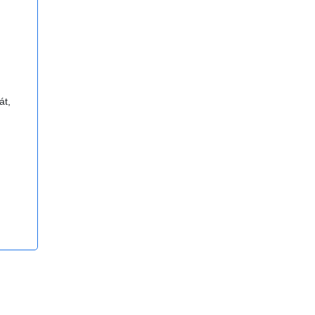
át,
huyên
nhanh