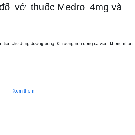
đối với thuốc Medrol 4mg và
 tiện cho dùng đường uống. Khi uống nên uống cả viên, không nhai n
ứng thuốc của mỗi bệnh nhân, sau khi có sự thăm khám từ bác sĩ có c
ới đây là liều tham khảo:
Xem thêm
 3 lần/ngày
3-4 lần/ngày
 đầu (đợt cấp tính có thể dùng liều 16-32mg/ngày), sau đó giảm liều 