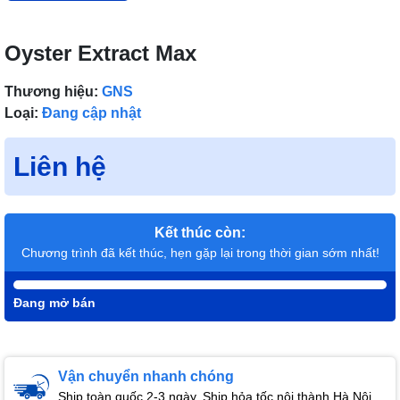
Oyster Extract Max
Thương hiệu:
GNS
Loại:
Đang cập nhật
Liên hệ
Kết thúc còn:
Chương trình đã kết thúc, hẹn gặp lại trong thời gian sớm nhất!
Đang mở bán
Vận chuyển nhanh chóng
Ship toàn quốc 2-3 ngày. Ship hỏa tốc nội thành Hà Nội