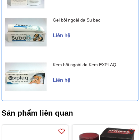
Kích thích khoái cảm, tăng ham muốn quan hệ.
Cải thiện tình trạng hiếm muộn, vô sinh ở nam giới.
Kiểm soát xuất tinh giúp làm chủ thời gian cuộc yêu.
Gel bôi ngoài da Su bạc
Tăng chất lượng tinh trùng, tinh trùng nhanh hơn, khỏe hơn, tăng
khả năng thụ thai.
Liên hệ
Hàu
Oyster extract max
giúp làm chậm quá trình mãn dục ở
nam giới.
4. Đối tượng sử dụng Oyster
Kem bôi ngoài da Kem EXPLAQ
Extract Max
:
Thời gian “yêu” của bạn không được lâu, thường xuyên ở mức
Liên hệ
dưới 7 phút, thậm chí ít hơn
Bạn trở nên yếu đi, không tìm được nguồn cảm hứng và không
thể thỏa mãn bạn tình như trước
Số lần “ra quân” tối đa của bạn chưa tới 3 lần/1 tuần
Sản phẩm liên quan
Sau mỗi lần gần gũi người yêu/vợ, bạn không còn cảm giác
thăng hoa như những ngày đầu tiên
Bạn phải đối mặt với tình trạng “trên bảo dưới không nghe
Người bị thiếu kẽm, người cần hỗ trợ chức năng sinh sản.
Ngày uống 1-2 viên gần với bữa ăn, hoặc theo chỉ dẫn của