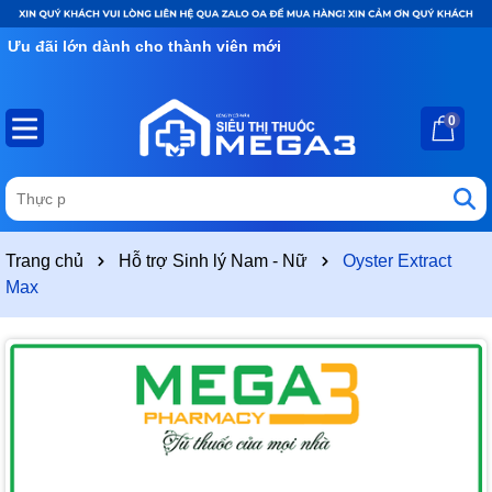
Ưu đãi lớn dành cho thành viên mới
0
Trang chủ
Hỗ trợ Sinh lý Nam - Nữ
Oyster Extract
Max