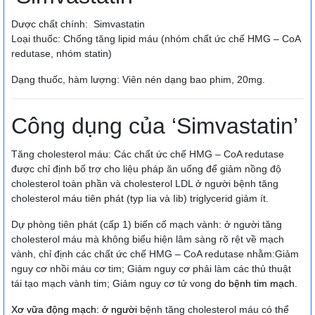
Dược chất chính: Simvastatin
Loại thuốc: Chống tăng lipid máu (nhóm chất ức chế HMG – CoA
redutase, nhóm statin)
Dạng thuốc, hàm lượng: Viên nén dạng bao phim, 20mg.
Công dụng của ‘Simvastatin’
Tăng cholesterol máu: Các chất ức chế HMG – CoA redutase
được chỉ định bổ trợ cho liệu pháp ăn uống để giảm nồng độ
cholesterol toàn phần và cholesterol LDL ở người bệnh tăng
cholesterol máu tiên phát (typ Iia và Iib) triglycerid giảm ít.
Dự phòng tiên phát (cấp 1) biến cố mạch vành: ở người tăng
cholesterol máu mà không biểu hiện lâm sàng rõ rệt về mạch
vành, chỉ định các chất ức chế HMG – CoA redutase nhằm:Giảm
nguy cơ nhồi máu cơ tim; Giảm nguy cơ phải làm các thủ thuật
tái tạo mạch vành tim; Giảm nguy cơ tử vong
do
bệnh tim
mạch.
Xơ vữa động mạch: ở người
bệnh tăng cholesterol máu có thể