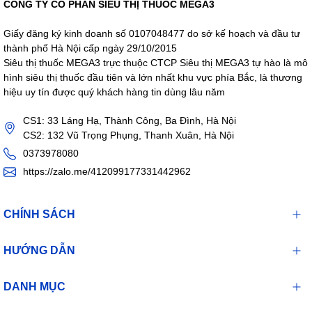
CÔNG TY CỔ PHẦN SIÊU THỊ THUỐC MEGA3
3 Vỉ x 10 Viên
Giấy đăng ký kinh doanh số 0107048477 do sở kế hoạch và đầu tư
thành phố Hà Nội cấp ngày 29/10/2015
Siêu thị thuốc MEGA3 trực thuộc CTCP Siêu thị MEGA3 tự hào là mô
hình siêu thị thuốc đầu tiên và lớn nhất khu vực phía Bắc, là thương
hiệu uy tín được quý khách hàng tin dùng lâu năm
CS1: 33 Láng Hạ, Thành Công, Ba Đình, Hà Nội
CS2: 132 Vũ Trọng Phụng, Thanh Xuân, Hà Nội
0373978080
https://zalo.me/412099177331442962
CHÍNH SÁCH
HƯỚNG DẪN
DANH MỤC