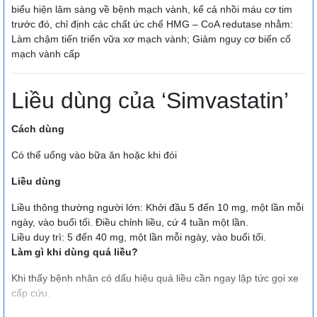
biểu hiện lâm sàng về bệnh mạch vành, kể cả nhồi máu cơ tim
trước đó, chỉ định các chất ức chế HMG – CoA redutase nhằm:
Làm chậm tiến triển vữa xơ mạch vành; Giảm nguy cơ biến cố
mạch vành cấp
Liều dùng của ‘Simvastatin’
Cách dùng
Có thể uống vào bữa ăn hoặc khi đói
Liều dùng
Liều thông thường người lớn: Khởi đầu 5 đến 10 mg, một lần mỗi
ngày, vào buổi tối. Ðiều chỉnh liều, cứ 4 tuần một lần.
Liều duy trì: 5 đến 40 mg, một lần mỗi ngày, vào buổi tối.
Làm gì khi dùng quá liều?
Khi thấy bệnh nhân có dấu hiệu quá liều cần ngay lập tức gọi xe
cấp cứu.