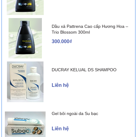
Lưu ý của ‘Simvastatin’
Thận trọng khi sử dụng
Dầu xả Pattrena Cao cấp Hương Hoa –
Trio Blossom 300ml
Trước khi bắt đầu điều trị với statin, cần phải loại trừ các nguyên
300.000₫
nhân tăng cholesterol máu (thí dụ đái tháo đường kém kiểm soát,
thiểu năng giáp, hội chứng thận hư, rối loạn protein máu, bệnh
gan tắc mật, do dùng một số thuốc khác, nghiện rượu) và cần
định lượng cholesterol toàn phần, cholesterol LDL, cholesterol
HDl và triglycerid. Phải tiến hành định lượng lipid định kỳ, với
DUCRAY KELUAL DS SHAMPOO
khoảng cách không dưới 4 tuần và điều chỉnh liều lượng theo đáp
ứng của người bệnh với thuốc. Mục tiêu điều trị là giảm
Liên hệ
cholesterol LDL vì vậy phải sử dụng nồng độ cholesterol LDL để
bắt đầu điều trị và đánh giá đáp ứng điều trị. Chỉ khi không xét
nghiệm được cholesterol LDL mới sử dụng cholesterol toàn phần
để theo dõi điều trị.
Trong các thử nghiệm lâm sàng, một số ít bệnh nhân trưởng
Gel bôi ngoài da Su bạc
thành uống statin thấy tăng rõ rệt transaminase huyết thanh (>3
lần giới hạn bình thường). Khi ngừng thuốc ở những người bệnh
Liên hệ
này, nồng độ transaminase thường hạ từ từ trở về mức trước