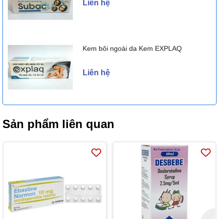
Liên hệ
Thần kinh: Sợ hãi, rối loạn giấc ngủ, ác mộng.
Tiêu hóa: Khô miệng, đau bụng.
Kem bôi ngoài da Kem EXPLAQ
Hiếm gặp (< 1/1.000):
Liên hệ
Da: Ban da, mày đay, ngứa.
Phản ứng quá mẫn: Phù mạch, tức ngực, khó thở, đỏ bừng,
choáng phản vệ.
Sản phẩm liên quan
Không rõ tần suất (không thể ước tính từ dữ liệu hiện có):
Tim mạch: Tăng nhịp tim, hồi hộp.
Tiêu hóa: Tiêu chảy.
Thông báo ngay cho bác sĩ hoặc dược sĩ những phản ứng có hại
gặp phải khi sử dụng thuốc.