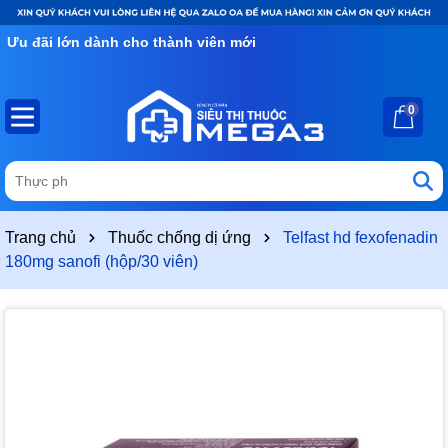
Ưu đãi lớn dành cho thành viên mới
0
Trang chủ
Thuốc chống dị ứng
Telfast hd fexofenadin
180mg sanofi (hộp/30 viên)