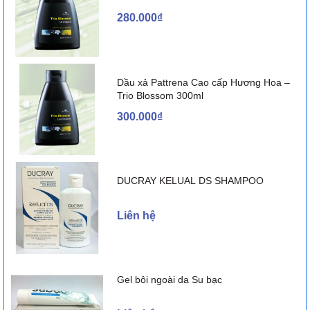
Các nghiên cứu lâm sàng có đối chứng với giả dược cho thấy tỷ
280.000₫
lệ tác dụng không mong muốn ở nhóm người bệnh dùng
fexofenadin tương tự như ở nhóm dùng giả dược. Các tác dụng
không mong muốn của thuốc không bị ảnh hưởng bởi liều dùng,
tuổi, giới tính và chủng tộc của bệnh nhân.
Dầu xả Pattrena Cao cấp Hương Hoa –
Trio Blossom 300ml
Thường gặp (> 1/100):
300.000₫
Thần kinh: Buồn ngủ (1,3 - 2,2%), mệt mỏi, đau đầu, mất ngủ,
chóng mặt.
DUCRAY KELUAL DS SHAMPOO
Tiêu hóa: Buồn nôn, khó tiêu.
Liên hệ
Khác: Dễ bị nhiễm siêu vi (cảm, cúm), đau bụng kinh, dễ bị nhiễm
khuẩn hô hấp trên, ngứa họng, ho, sốt, viêm tai giữa, viêm
xoang, đau lưng.
Gel bôi ngoài da Su bạc
Ít gặp (>1/1.000, <1/100):