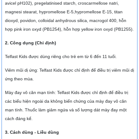
avicel pH102), pregelatinised starch, croscarmellose natri,
magnesi stearat, hypromellose E-5,hypromellose E-15, titan
dioxyd, povidon, colloidal anhydrous silica, macrogol 400, hỗn
hợp pink iron oxyd (PB1254), hỗn hợp yellow iron oxyd (PB1255).
2. Công dụng (Chỉ định)
Telfast Kids được dùng riêng cho trẻ em từ 6 đến 11 tuổi.
Viêm mũi dị ứng: Telfast Kids được chỉ định để điều trị viêm mũi dị
ứng theo mùa.
Mày đay vô căn mạn tính: Telfast Kids được chỉ định để điều trị
các biểu hiện ngoài da không biến chứng của mày đay vô căn
mạn tính. Thuốc làm giảm ngứa và số lượng dát mày đay một
cách đáng kể.
3. Cách dùng - Liều dùng