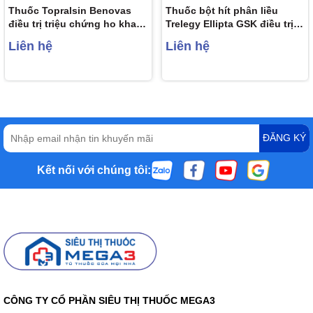
Thuốc Topralsin Benovas
Thuốc bột hít phân liều
điều trị triệu chứng ho khan,
Trelegy Ellipta GSK điều trị
ho do dị ứng và kích ứng (24
bệnh phổi tắc nghẽn mãn
Liên hệ
Liên hệ
viên)
tính (30 liều hít)
ĐĂNG KÝ
Kết nối với chúng tôi:
CÔNG TY CỔ PHẦN SIÊU THỊ THUỐC MEGA3