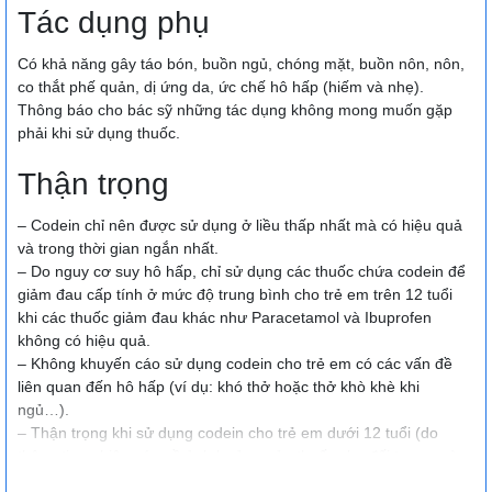
Tác dụng phụ
Có khả năng gây táo bón, buồn ngủ, chóng mặt, buồn nôn, nôn,
co thắt phế quản, dị ứng da, ức chế hô hấp (hiếm và nhẹ).
Thông báo cho bác sỹ những tác dụng không mong muốn gặp
phải khi sử dụng thuốc.
Thận trọng
– Codein chỉ nên được sử dụng ở liều thấp nhất mà có hiệu quả
và trong thời gian ngắn nhất.
– Do nguy cơ suy hô hấp, chỉ sử dụng các thuốc chứa codein để
giảm đau cấp tính ở mức độ trung bình cho trẻ em trên 12 tuổi
khi các thuốc giảm đau khác như Paracetamol và Ibuprofen
không có hiệu quả.
– Không khuyến cáo sử dụng codein cho trẻ em có các vấn đề
liên quan đến hô hấp (ví dụ: khó thở hoặc thở khò khè khi
ngủ…).
– Thận trọng khi sử dụng codein cho trẻ em dưới 12 tuổi (do
thông tin nghiên cứu về ảnh hưởng của thuốc cho đối tượng này
còn hạn chế).