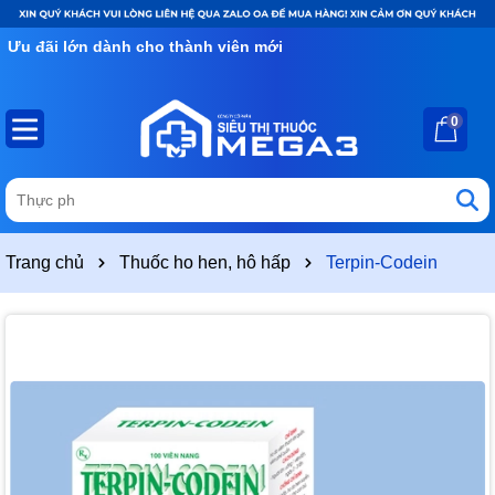
Ưu đãi lớn dành cho thành viên mới
0
Trang chủ
Thuốc ho hen, hô hấp
Terpin-Codein