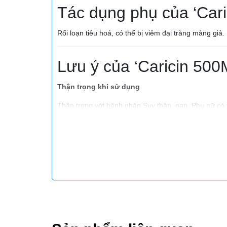
Tác dụng phụ của ‘Car
Rối loạn tiêu hoá, có thể bị viêm đại tràng màng gi
Lưu ý của ‘Caricin 500
Thận trọng khi sử dụng
Thận trọng với bệnh nhân Suy thận, gan. Phụ nữ có 
Tương tác thuốc
Không dùng với carbamazepin, phenytoin, theophylin
Quy cách
x 4 Viên Hộp 3 Vỉ