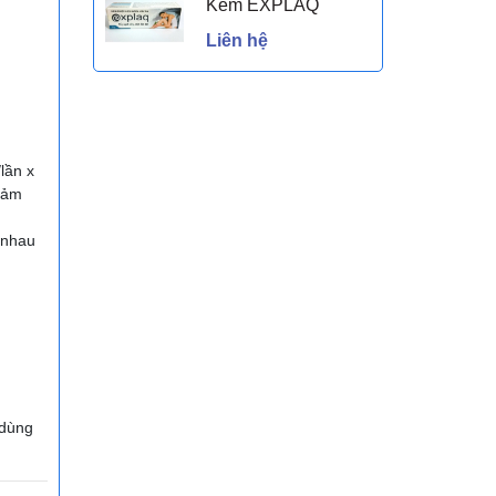
Kem EXPLAQ
Liên hệ
lần x
iảm
 nhau
 dùng