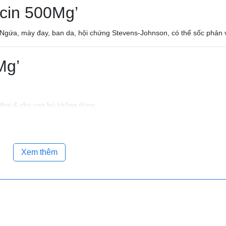
icin 500Mg’
ả. Ngứa, mày đay, ban da, hội chứng Stevens-Johnson, có thể sốc phản 
Mg’
thai & cho con bú không dùng.
, terfenadin
Xem thêm