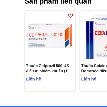
Sản phẩm liên quan
Thuốc Cefprozil 500-US
Thuốc Cefale
điều trị nhiễm khuẩn (1 vỉ
Domesco điều 
x 10 viên)
khuẩn (10 vỉ x
Liên hệ
Liên hệ