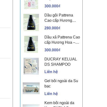
sen & Hoa nhài
300.000₫
Dầu gội Pattrena
Cao cấp Hương
Hoa – Trio Blossom
280.000₫
300ml
Dầu xả Pattrena Cao
cấp Hương Hoa –
Trio Blossom 300ml
300.000₫
DUCRAY KELUAL
DS SHAMPOO
Liên hệ
Gel bôi ngoài da Su
bạc
Liên hệ
Kem bôi ngoài da