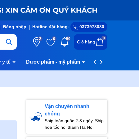
Đăng nhập
Hotline đặt hàng:
0373978080
0
2
0
50
Giỏ hàng
ư y tế
Dược phẩm - mỹ phẩm
Hệ thống cửa hàn
Vận chuyển nhanh
chóng
Ship toàn quốc 2-3 ngày. Ship
hỏa tốc nội thành Hà Nội