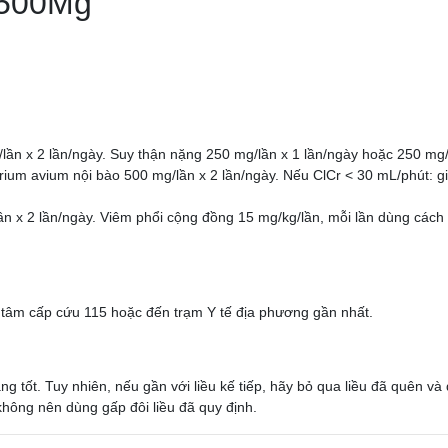
 500Mg’
lần x 2 lần/ngày. Suy thận nặng 250 mg/lần x 1 lần/ngày hoặc 250 mg/
ium avium nội bào 500 mg/lần x 2 lần/ngày. Nếu ClCr < 30 mL/phút: g
/lần x 2 lần/ngày. Viêm phổi cộng đồng 15 mg/kg/lần, mỗi lần dùng cách
 tâm cấp cứu 115 hoặc đến trạm Y tế địa phương gần nhất.
 tốt. Tuy nhiên, nếu gần với liều kế tiếp, hãy bỏ qua liều đã quên và
không nên dùng gấp đôi liều đã quy định.