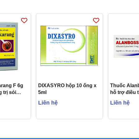
arang F 6g
DIXASYRO hộp 10 ống x
Thuốc Alan
trị sỏi
5ml
hỗ trợ điều 
u (10 gói)
chức năng c
Liên hệ
Liên hệ
lành tính tuy
(Hộp 30 viên