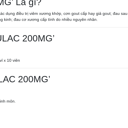
G’ Là gì?
ác dụng điều trị viêm xương khớp, cơn gout cấp hay giả gout; đau sau
ng kinh; đau cơ xương cấp tính do nhiều nguyên nhân.
ULAC 200MG’
ỉ x 10 viên
LAC 200MG’
sinh môn.