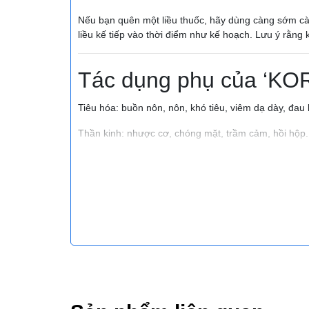
Nếu bạn quên một liều thuốc, hãy dùng càng sớm càng
liều kế tiếp vào thời điểm như kế hoạch. Lưu ý rằng 
Tác dụng phụ của ‘K
Tiêu hóa: buồn nôn, nôn, khó tiêu, viêm dạ dày, đau
Thần kinh: nhược cơ, chóng mặt, trầm cảm, hồi hộp.
Lưu ý của ‘KORULAC 
Thận trọng khi sử dụng
Thận trọng trên bệnh nhân suy thận, bệnh nhân bị gi
Tương tác thuốc
Tương tác thuốc khi dùng với thuốc lợi tiểu: cyclospor