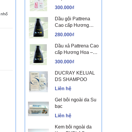
sen & Hoa nhài
300.000₫
 nhổ
Dầu gội Pattrena
Cao cấp Hương
Hoa – Trio Blossom
280.000₫
300ml
Dầu xả Pattrena Cao
cấp Hương Hoa –
Trio Blossom 300ml
300.000₫
DUCRAY KELUAL
DS SHAMPOO
Liên hệ
Gel bôi ngoài da Su
bạc
Liên hệ
Kem bôi ngoài da