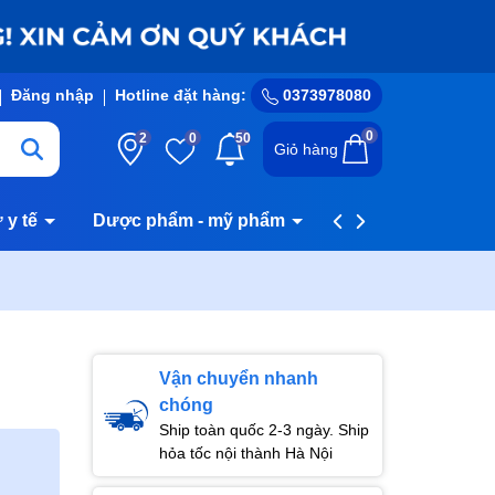
Đăng nhập
Hotline đặt hàng:
0373978080
0
2
0
50
Giỏ hàng
ư y tế
Dược phẩm - mỹ phẩm
Hệ thống cửa hàn
Vận chuyển nhanh
chóng
Ship toàn quốc 2-3 ngày. Ship
hỏa tốc nội thành Hà Nội