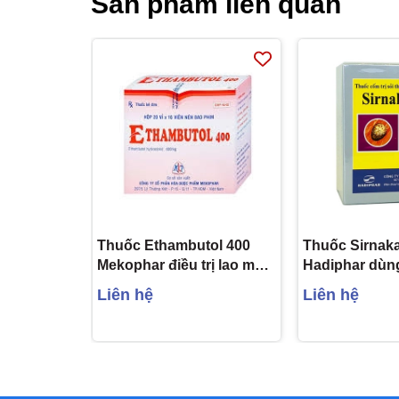
Sản phẩm liên quan
Quy cách
Hộp 10 Vỉ x 10 Viên
Thuốc Ethambutol 400
Thuốc Sirnak
Mekophar điều trị lao mới
Hadiphar dùng 
và lao tái phát (20 vỉ x 10
đường tiết niệ
Liên hệ
Liên hệ
viên)