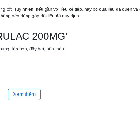
 tốt. Tuy nhiên, nếu gần với liều kế tiếp, hãy bỏ qua liều đã quên và
không nên dùng gấp đôi liều đã quy định.
ORULAC 200MG’
 bụng, táo bón, đầy hơi, nôn máu.
200MG’
Xem thêm
ữ nước, cao HA, suy tim, người già, phụ nữ cho con bú.
in, digoxin, lithium, methotrexate.