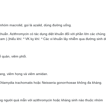
 nhóm macrolid, gọi là azalid, dùng đường uống.
khuẩn. Azithromycin có tác dụng diệt khuẩn đối với phần lớn các chủng 
ram (-)hiếu khí: * VK kỵ khí: * Các vi khuẩn lây nhiễm qua đường sin
 quản, viêm phổi.
ang, viêm họng và viêm amidan.
Chlamydia trachomatis hoặc Neisseria gonorrhoeae không đa kháng.
ững người quá mẫn với azithromycin hoặc kháng sinh nào thuộc nhóm