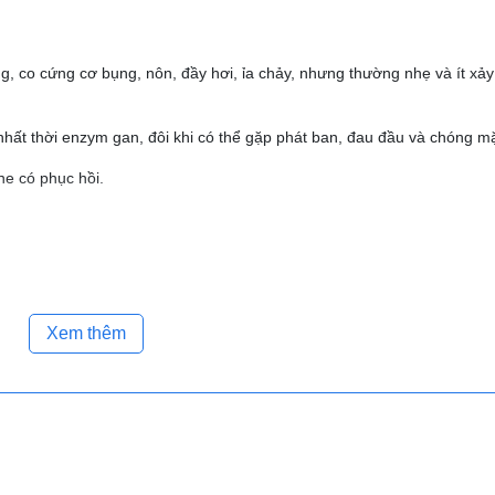
, co cứng cơ bụng, nôn, đầy hơi, ỉa chảy, nhưng thường nhẹ và ít xảy
 nhất thời enzym gan, đôi khi có thể gặp phát ban, đau đầu và chóng mặ
he có phục hồi.
Xem thêm
e, buồn nôn, nôn và ỉa chảy.
ướng dẫn sử dụng.