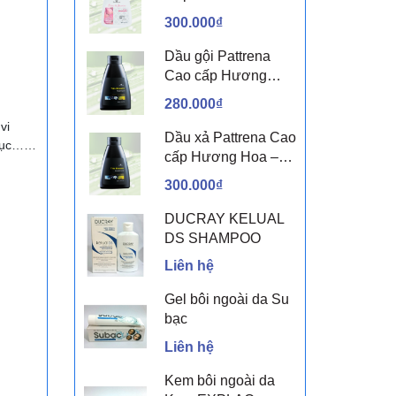
sen & Hoa nhài
300.000₫
Dầu gội Pattrena
Cao cấp Hương
Hoa – Trio Blossom
280.000₫
300ml
vi
Dầu xả Pattrena Cao
h dục……
cấp Hương Hoa –
Trio Blossom 300ml
300.000₫
DUCRAY KELUAL
DS SHAMPOO
Liên hệ
Gel bôi ngoài da Su
bạc
Liên hệ
Kem bôi ngoài da