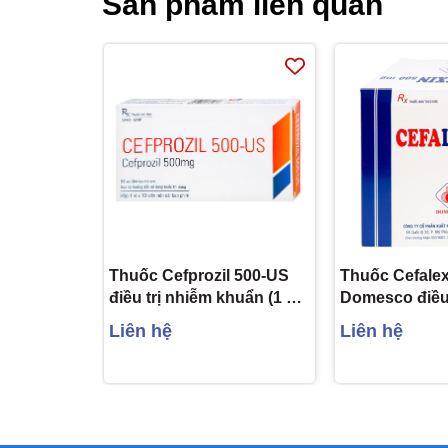
Sản phẩm liên quan
Thuốc Cefprozil 500-US
Thuốc Cefale
điều trị nhiễm khuẩn (1 vỉ
Domesco điều 
x 10 viên)
khuẩn (10 vỉ x
Liên hệ
Liên hệ