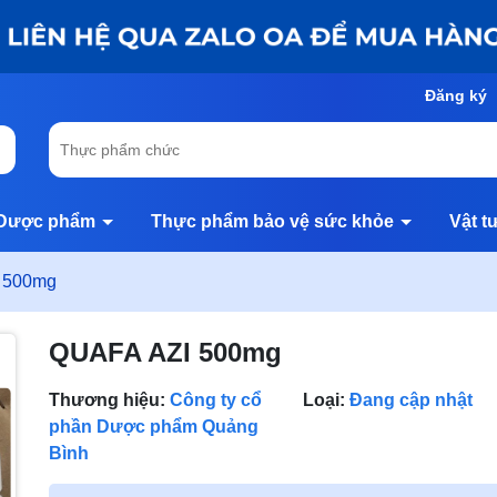
Đăng ký
Dược phẩm
Thực phẩm bảo vệ sức khỏe
Vật t
 500mg
QUAFA AZI 500mg
Thương hiệu:
Công ty cổ
Loại:
Đang cập nhật
phần Dược phẩm Quảng
Bình