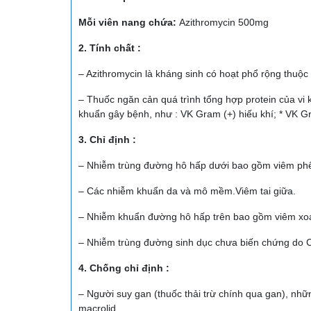
Mỗi viên nang chứa:
Azithromycin 500mg
2. Tính chất :
– Azithromycin là kháng sinh có hoạt phổ rộng thuộc
– Thuốc ngăn cản quá trình tổng hợp protein của vi 
khuẩn gây bệnh, như : VK Gram (+) hiếu khí; * VK G
3. Chỉ định :
– Nhiễm trùng đường hô hấp dưới bao gồm viêm phế
– Các nhiễm khuẩn da và mô mềm.Viêm tai giữa.
– Nhiễm khuẩn đường hô hấp trên bao gồm viêm xo
– Nhiễm trùng đường sinh dục chưa biến chứng do 
4. Chống chỉ định :
– Người suy gan (thuốc thải trừ chính qua gan), nh
macrolid.