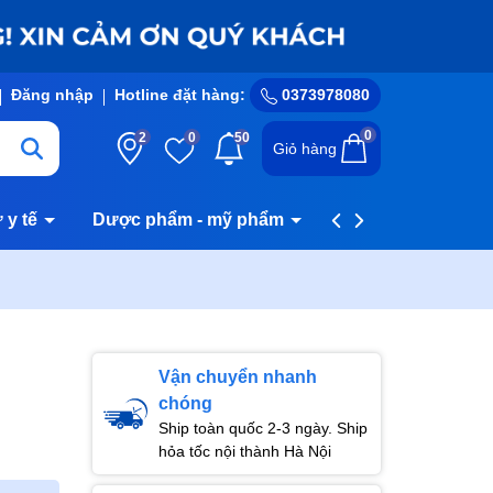
Đăng nhập
Hotline đặt hàng:
0373978080
0
2
0
50
Giỏ hàng
ư y tế
Dược phẩm - mỹ phẩm
Hệ thống cửa hàn
Vận chuyển nhanh
chóng
Ship toàn quốc 2-3 ngày. Ship
hỏa tốc nội thành Hà Nội