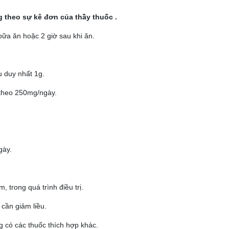
g theo sự kê đơn của thầy thuốc .
bữa ăn hoặc 2 giờ sau khi ăn.
u duy nhất 1g.
 theo 250mg/ngày.
gày.
 trong quá trình điều trị.
 cần giảm liều.
g có các thuốc thích hợp khác.