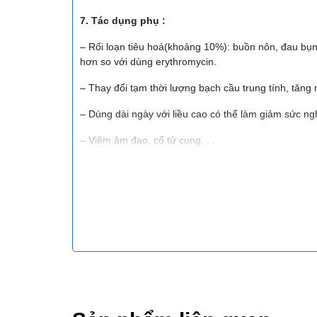
7. Tác dụng phụ :
– Rối loạn tiêu hoá(khoảng 10%): buồn nôn, đau bụng
hơn so với dùng erythromycin.
– Thay đổi tạm thời lượng bạch cầu trung tính, tăng
– Dùng dài ngày với liều cao có thể làm giảm sức ng
– Viêm âm đạo, cổ tử cung. . .
– Phản ứng phản vệ: Hiếm khi xảy ra.
8. Quá liều và điều trị :
– Triệu chứng quá liều điển thường là: giảm sức ngh
Điều trị: Rửa dạ dày và điều trị hỗ trợ.
9. Dạng trình bày:
Mỗi hộp có 2 vỉ x 10 viên nang cứng kèm theo tờ h