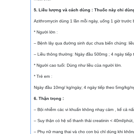
5. Liều lượng và cách dùng : Thuốc này chỉ dùn
Azithromycin dùng 1 lần mỗi ngày, uống 1 giờ trước 
* Người lớn :
– Bệnh lây qua đường sinh dục chưa biến chứng: liề
– Liều thông thường: Ngày đầu 500mg ; 4 ngày tiếp
* Người cao tuổi: Dùng như liều của người lớn.
* Trẻ em :
Ngày đầu 10mg/ kg/ngày; 4 ngày tiếp theo 5mg/kg/n
6. Thận trọng :
– Bội nhiễm các vi khuẩn không nhạy cảm , kể cả nấm,
– Suy thận có hệ số thanh thải creatinin < 40ml/phút,
– Phụ nữ mang thai và cho con bú chỉ dùng khi khôn