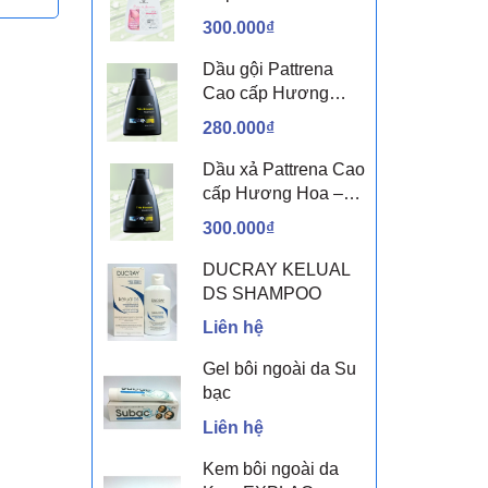
sen & Hoa nhài
300.000₫
Dầu gội Pattrena
Cao cấp Hương
Hoa – Trio Blossom
280.000₫
300ml
Dầu xả Pattrena Cao
cấp Hương Hoa –
Trio Blossom 300ml
300.000₫
DUCRAY KELUAL
DS SHAMPOO
Liên hệ
Gel bôi ngoài da Su
bạc
Liên hệ
Kem bôi ngoài da