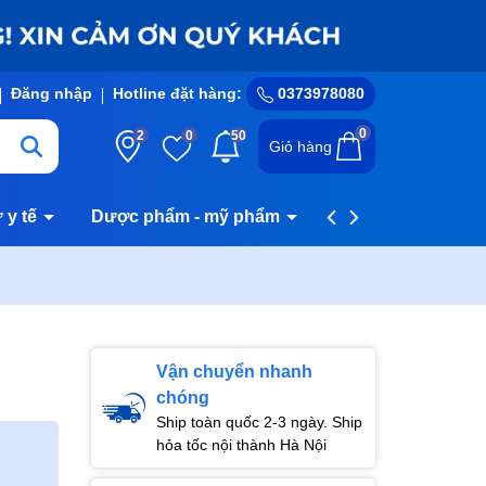
Đăng nhập
Hotline đặt hàng:
0373978080
0
2
0
50
Giỏ hàng
ư y tế
Dược phẩm - mỹ phẩm
Hệ thống cửa hàn
Vận chuyển nhanh
chóng
Ship toàn quốc 2-3 ngày. Ship
hỏa tốc nội thành Hà Nội