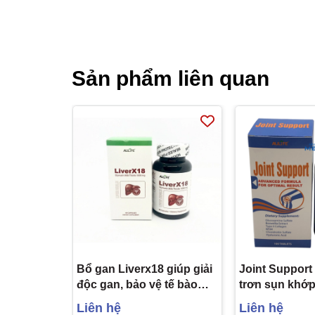
Sản phẩm liên quan
Bổ gan Liverx18 giúp giải
Joint Support 
độc gan, bảo vệ tế bào
trơn sụn khớ
gan, giúp tăng cường
bác sĩ khuyê
Liên hệ
Liên hệ