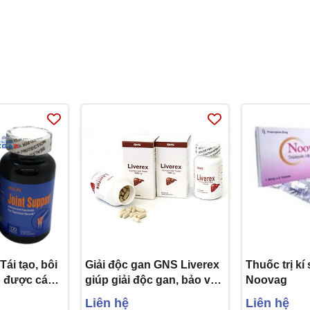
Tái tạo, bôi
Giải độc gan GNS Liverex
Thuốc trị kí
p được các
giúp giải độc gan, bảo vệ
Noovag
n dùng
tế bào gan, giúp tăng
Liên hệ
Liên hệ