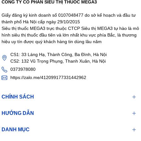
CÔNG TY CỔ PHẦN SIÊU THỊ THUỐC MEGA3
Giấy đăng ký kinh doanh số 0107048477 do sở kế hoạch và đầu tư
thành phố Hà Nội cấp ngày 29/10/2015
Siêu thị thuốc MEGA3 trực thuộc CTCP Siêu thị MEGA3 tự hào là mô
hình siêu thị thuốc đầu tiên và lớn nhất khu vực phía Bắc, là thương
hiệu uy tín được quý khách hàng tin dùng lâu năm
CS1: 33 Láng Hạ, Thành Công, Ba Đình, Hà Nội
CS2: 132 Vũ Trọng Phụng, Thanh Xuân, Hà Nội
0373978080
https://zalo.me/412099177331442962
CHÍNH SÁCH
HƯỚNG DẪN
DANH MỤC