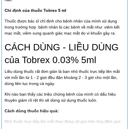
Chỉ định của thuốc Tobrex 5 ml
Thuốc được bác sĩ chỉ định cho bệnh nhân của mình sử dụng
trong trường hợp bệnh nhân bị các bệnh về mắt như: viêm kết
mạc mắt, viêm xung quanh giác mạc mắt do vi khuẩn gây ra.
CÁCH DÙNG - LIỀU DÙNG
của Tobrex 0.03% 5ml
Liều dùng thuốc rất đơn giản là bạn nhỏ thuốc trực tiếp lên mắt
với mỗi lần từ 1 - 2 giọt đều đặn khoảng 2 - 3 giờ cho một lần,
dùng liên tục trong cả ngày.
Khi nào bạn thấy các triệu chứng bệnh của mình có dấu hiệu
thuyên giảm rõ rệt thì sẽ dừng sử dụng thuốc luôn.
Cách dùng thuốc hiệu quả:
Nhỏ thuốc trực tiếp lên mắt theo đúng số giọt trên ống đếm giọt
thiết kế sẵn.