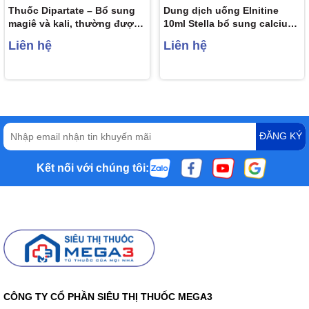
Thuốc Dipartate – Bổ sung
Dung dịch uống Elnitine
magiê và kali, thường được
10ml Stella bổ sung calcium
sử dụng để điều trị suy tim,
và magnesium cho người
Liên hệ
Liên hệ
đau tim, rối loạn nhịp tim…
bệnh (20 ống)
ĐĂNG KÝ
Kết nối với chúng tôi:
CÔNG TY CỔ PHẦN SIÊU THỊ THUỐC MEGA3