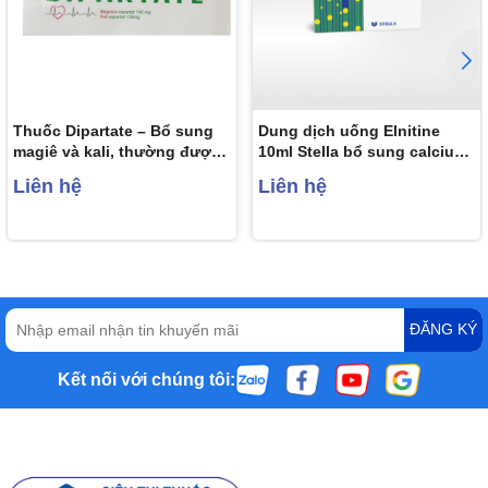
Thuốc Dipartate – Bổ sung
Dung dịch uống Elnitine
magiê và kali, thường được
10ml Stella bổ sung calcium
sử dụng để điều trị suy tim,
và magnesium cho người
Liên hệ
Liên hệ
đau tim, rối loạn nhịp tim…
bệnh (20 ống)
ĐĂNG KÝ
Kết nối với chúng tôi: