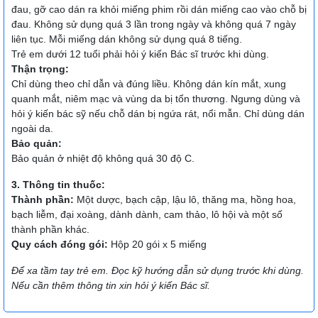
đau, gỡ cao dán ra khỏi miếng phim rồi dán miếng cao vào chỗ bị
đau. Không sử dụng quá 3 lần trong ngày và không quá 7 ngày
liên tục. Mỗi miếng dán không sử dụng quá 8 tiếng.
Trẻ em dưới 12 tuổi phải hỏi ý kiến Bác sĩ trước khi dùng.
Thận trọng:
Chỉ dùng theo chỉ dẫn và đúng liều. Không dán kín mắt, xung
quanh mắt, niêm mạc và vùng da bị tổn thương. Ngưng dùng và
hỏi ý kiến bác sỹ nếu chỗ dán bị ngứa rát, nổi mẫn. Chỉ dùng dán
ngoài da.
Bảo quản:
Bảo quản ở nhiệt độ không quá 30 độ C.
3. Thông tin thuốc:
Thành phần:
Một dược, bạch cập, lậu lô, thăng ma, hồng hoa,
bạch liễm, đại xoàng, dành dành, cam thảo, lô hội và một số
thành phần khác.
Quy cách đóng gói:
Hộp 20 gói x 5 miếng
Để xa tầm tay trẻ em. Đọc kỹ hướng dẫn sử dụng trước khi dùng.
Nếu cần thêm thông tin xin hỏi ý kiến Bác sĩ.