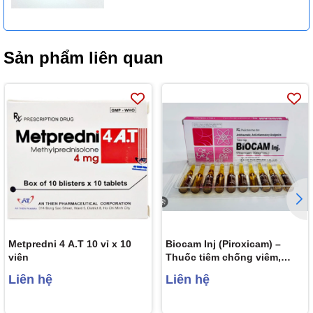
Sản phẩm liên quan
Metpredni 4 A.T 10 vỉ x 10
Biocam Inj (Piroxicam) –
viên
Thuốc tiêm chống viêm,
giảm đau hiệu quả của Hàn
Liên hệ
Liên hệ
Quốc