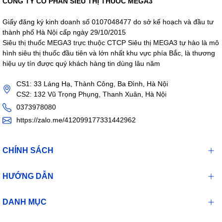
CÔNG TY CỔ PHẦN SIÊU THỊ THUỐC MEGA3
Giấy đăng ký kinh doanh số 0107048477 do sở kế hoạch và đầu tư
thành phố Hà Nội cấp ngày 29/10/2015
Siêu thị thuốc MEGA3 trực thuộc CTCP Siêu thị MEGA3 tự hào là mô
hình siêu thị thuốc đầu tiên và lớn nhất khu vực phía Bắc, là thương
hiệu uy tín được quý khách hàng tin dùng lâu năm
CS1: 33 Láng Hạ, Thành Công, Ba Đình, Hà Nội
CS2: 132 Vũ Trọng Phụng, Thanh Xuân, Hà Nội
0373978080
https://zalo.me/412099177331442962
CHÍNH SÁCH
HƯỚNG DẪN
DANH MỤC