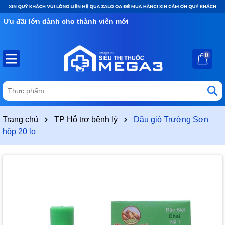
Ưu đãi lớn dành cho thành viên mới
0
Trang chủ
TP Hỗ trợ bệnh lý
Dầu gió Trường Sơn
hộp 20 lọ