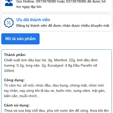
Gọi Hotline: 0973978080 hoặc 0373978080 để được hỗ
trợ ngay lập tức
Ưu đãi thành viên
Đăng ký thành viên để được nhận được nhiều khuyến mãi
Mô tả sản phẩm
Thành phần:
Chiết xuất tinh dầu bạc hà: 3g, Menthol: 22g, tinh dầu đinh
hương: 0.2g, long não: 2g, Eucalypol: 4.8g.Dầu Parafin vđ:
100ml.
Công dụng:
Trị cảm ho, sổ mũi, nhức đầu, đau bụng, chóng mặt, nhức mỏi
tay chân, say sóng khi đi tàu xe, buồn nôn, sưng viêm, trật gân,
kiến cắn, muỗi chích…
Cách sử dụng:
Thoa và xoa bóp chỗ đau, pha với nước ấm để xông, thoa bôi lên