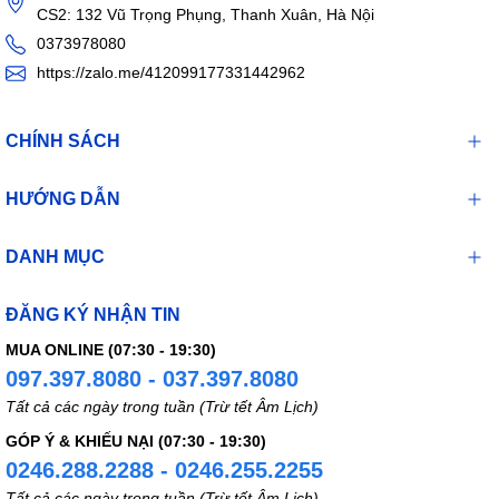
CS2: 132 Vũ Trọng Phụng, Thanh Xuân, Hà Nội
0373978080
https://zalo.me/412099177331442962
CHÍNH SÁCH
HƯỚNG DẪN
DANH MỤC
ĐĂNG KÝ NHẬN TIN
MUA ONLINE (07:30 - 19:30)
097.397.8080 - 037.397.8080
Tất cả các ngày trong tuần (Trừ tết Âm Lịch)
GÓP Ý & KHIẾU NẠI (07:30 - 19:30)
0246.288.2288 - 0246.255.2255
Tất cả các ngày trong tuần (Trừ tết Âm Lịch)