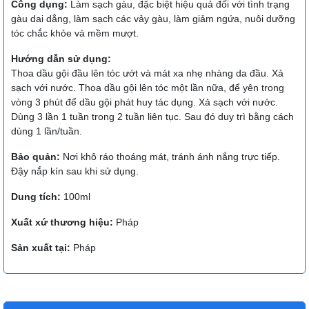
Công dụng:
Làm sạch gàu, đặc biệt hiệu quả đối với tình trạng
gàu dai dẳng, làm sạch các vảy gàu, làm giảm ngứa, nuôi dưỡng
tóc chắc khỏe và mềm mượt.
Hướng dẫn sử dụng:
Thoa dầu gội đầu lên tóc ướt và mát xa nhẹ nhàng da đầu. Xả
sạch với nước. Thoa dầu gội lên tóc một lần nữa, để yên trong
vòng 3 phút để dầu gội phát huy tác dụng. Xả sạch với nước.
Dùng 3 lần 1 tuần trong 2 tuần liên tục. Sau đó duy trì bằng cách
dùng 1 lần/tuần.
Bảo quản:
Nơi khô ráo thoáng mát, tránh ánh nắng trực tiếp.
Đậy nắp kín sau khi sử dụng.
Dung tích:
100ml
Xuất xứ thương hiệu:
Pháp
Sản xuất tại:
Pháp