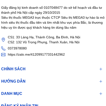
Giấy đăng ký kinh doanh số 0107048477 do sở kế hoạch và đầu tư
thành phố Hà Nội cấp ngày 29/10/2015
Siêu thị thuốc MEGA3 trực thuộc CTCP Siêu thị MEGA3 tự hào là mô
hình siêu thị thuốc đầu tiên và lớn nhất khu vực phía Bắc, là thương
hiệu uy tín được quý khách hàng tin dùng lâu năm
CS1: 33 Láng Hạ, Thành Công, Ba Đình, Hà Nội
CS2: 132 Vũ Trọng Phụng, Thanh Xuân, Hà Nội
0373978080
https://zalo.me/412099177331442962
CHÍNH SÁCH
HƯỚNG DẪN
DANH MỤC
ĐĂNG KÝ NHẬN TIN