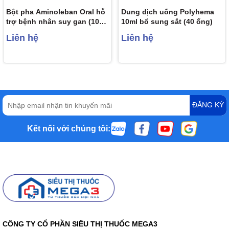
Bột pha Aminoleban Oral hỗ
Dung dịch uống Polyhema
trợ bệnh nhân suy gan (10
10ml bổ sung sắt (40 ống)
gói x 50g)
Liên hệ
Liên hệ
ĐĂNG KÝ
Kết nối với chúng tôi:
CÔNG TY CỔ PHẦN SIÊU THỊ THUỐC MEGA3