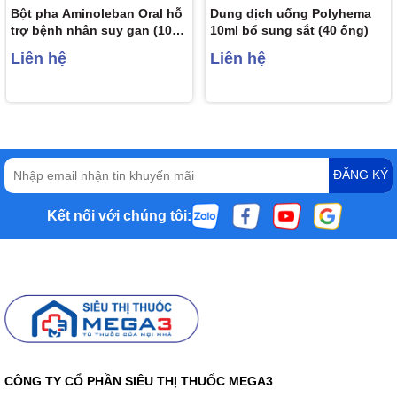
Bột pha Aminoleban Oral hỗ
Dung dịch uống Polyhema
trợ bệnh nhân suy gan (10
10ml bổ sung sắt (40 ống)
gói x 50g)
Liên hệ
Liên hệ
ĐĂNG KÝ
Kết nối với chúng tôi:
CÔNG TY CỔ PHẦN SIÊU THỊ THUỐC MEGA3