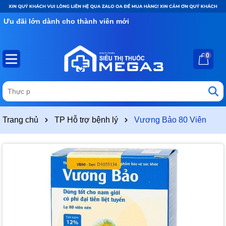
Ưu đãi lớn dành cho thành viên mới
0
Trang chủ
TP Hỗ trợ bệnh lý
Vương Bảo 80 Viên