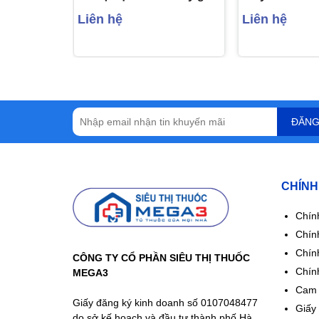
(10 gói x 50g)
sắt (40 ống)
Liên hệ
Liên hệ
ĐĂNG
CHÍNH
Chín
Chính
Chín
CÔNG TY CỔ PHẦN SIÊU THỊ THUỐC
Chín
MEGA3
Cam 
Giấy đăng ký kinh doanh số 0107048477
Giấy
do sở kế hoạch và đầu tư thành phố Hà