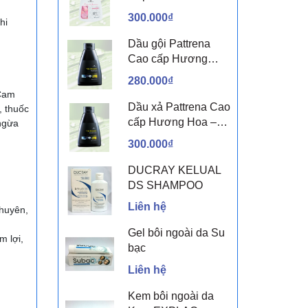
sen & Hoa nhài
300.000₫
hi
Dầu gội Pattrena
Cao cấp Hương
Hoa – Trio Blossom
280.000₫
300ml
 Cam
Dầu xả Pattrena Cao
, thuốc
cấp Hương Hoa –
 ngừa
Trio Blossom 300ml
300.000₫
DUCRAY KELUAL
DS SHAMPOO
Liên hệ
chuyên,
Gel bôi ngoài da Su
m lợi,
bạc
Liên hệ
Kem bôi ngoài da