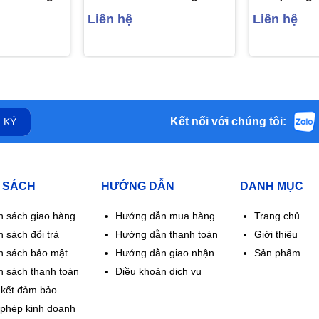
bệnh thận H/60v
tiểu cầu, g
Liên hệ
Liên hệ
thiếu tiểu cầ
viên)
Kết nối với chúng tôi:
 KÝ
 SÁCH
HƯỚNG DẪN
DANH MỤC
h sách giao hàng
Hướng dẫn mua hàng
Trang chủ
 sách đổi trả
Hướng dẫn thanh toán
Giới thiệu
h sách bảo mật
Hướng dẫn giao nhận
Sản phẩm
h sách thanh toán
Điều khoản dịch vụ
kết đảm bảo
 phép kinh doanh