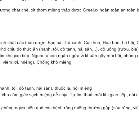
lượng chặt chẽ, xịt thơm miệng thảo dược Greelux hoàn toàn an toàn k
inh chất các thảo dược: Bạc hà, Trà xanh, Cúc hoa, Hoa hòe, Lô hội,
 chịu do thức ăn (hành, tỏi, đồ tanh, hải sản…), đồ uống (rượu, bia)
tin khi giao tiếp. Ngoài ra còn ngăn ngừa vi khuẩn gây mùi hôi, phòng
 viêm lợi, miệng). Chống khô miệng.
h, tỏi, đồ tanh, hải sản), thuốc lá, hôi miệng
, cho cảm giác sạch miệng dễ chịu. Tự tin, thoải mái khi giao tiếp, nói 
); phòng ngừa hiệu quả các bệnh răng miệng thường gặp (sâu răng, viê