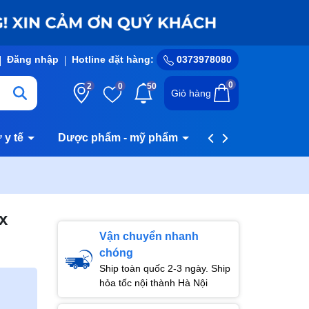
Đăng nhập
Hotline đặt hàng:
0373978080
0
2
0
50
Giỏ hàng
ư y tế
Dược phẩm - mỹ phẩm
Hệ thống cửa hàn
x
Vận chuyển nhanh
chóng
Ship toàn quốc 2-3 ngày. Ship
hỏa tốc nội thành Hà Nội