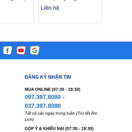
iảm nguy cơ
vỉ x 10 viê
Liên hệ
Liên hệ
u (2 vỉ x 10
ĐĂNG KÝ NHẬN TIN
MUA ONLINE (07:30 - 19:30)
097.397.8080 -
037.397.8080
Tất cả các ngày trong tuần (Trừ tết Âm
Lịch)
GÓP Ý & KHIẾU NẠI (07:30 - 19:30)