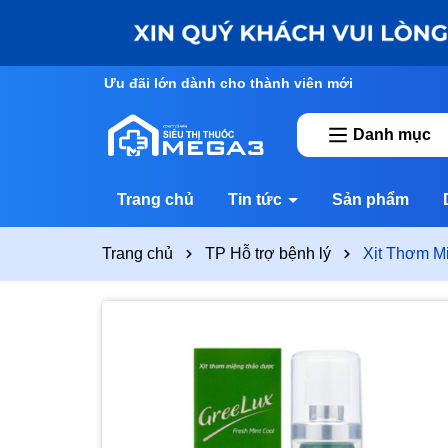
Ưu đãi lớn dành cho thành viên mới
Danh mục
Trang chủ
Tin tức
Sản phẩm
Trang chủ
TP Hỗ trợ bệnh lý
Xịt Thơm M