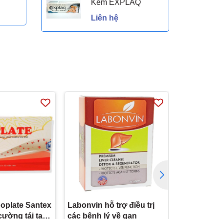
Kem EXPLAQ
Liên hệ
oplate Santex
Labonvin hỗ trợ điều trị
Vihacaps 6
cường tái tạo
các bệnh lý về gan
triệu chứn