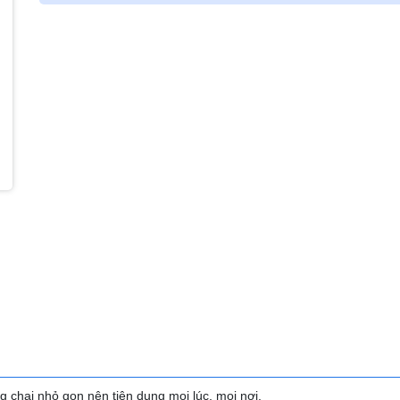
ng chai nhỏ gọn nên tiện dụng mọi lúc, mọi nơi.