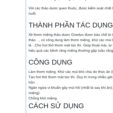
Với các thảo dược quen thuộc, được kiểm soát chất 
nuốt.
THÀNH PHẦN TÁC DỤNG
Xịt thơm miệng thảo dược Greelux được bào chế từ t
thảo…, có công dụng làm thơm miệng, khử các mùi khó
lá…Cho hơi thở thơm mát tức thì. Giúp thoải mái, tự 
hiệu quả các bệnh răng miệng thường gặp (sâu răng,
CÔNG DỤNG
Làm thơm miệng. Khử các mùi khó chịu do thức ăn (hàn
Tạo hơi thở thơm mát tức thì. Duy trì trong nhiều giờ
hôn...
Ngăn ngừa vi khuẩn gây mùi hôi (nhất là sau khi ăn
miệng)
Chống khô miệng
CÁCH SỬ DỤNG