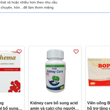
nhát xịt hoặc nhiều hơn theo nhu cầu.
nói chuyện, hôn…để làm thơm miệng
ng
Kidney care bổ sung acid
Viên uống B
l bổ sung
amin và calci cho người
hỗ trợ tăng 